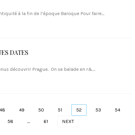
tiquité à la fin de l’époque Baroque Pour faire...
ES DATES
enus découvrir Prague. On se balade en r&...
48
49
50
51
52
53
54
58
…
61
NEXT