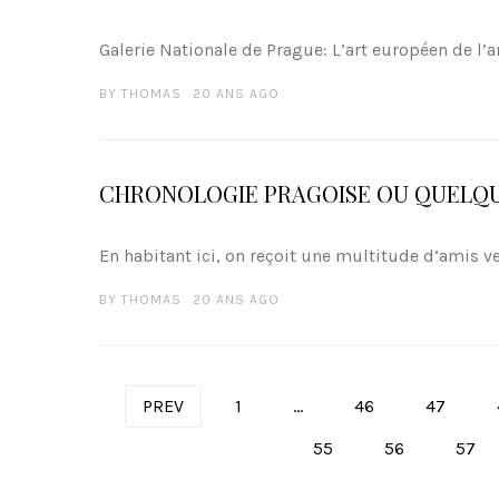
Galerie Nationale de Prague: L’art européen de l’an
BY
THOMAS
20 ANS AGO
CHRONOLOGIE PRAGOISE OU QUELQU
En habitant ici, on reçoit une multitude d’amis v
BY
THOMAS
20 ANS AGO
PREV
1
…
46
47
P
55
56
57
a