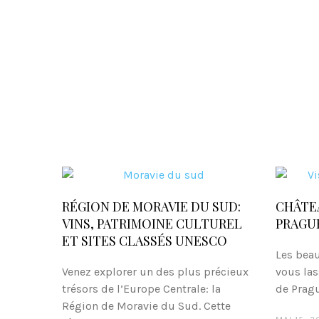
g
i
n
a
t
i
o
RÉGION DE MORAVIE DU SUD:
CHÂTE
n
VINS, PATRIMOINE CULTUREL
PRAGU
d
ET SITES CLASSÉS UNESCO
Les beau
e
Venez explorer un des plus précieux
vous las
trésors de l’Europe Centrale: la
de Prague
s
Région de Moravie du Sud. Cette