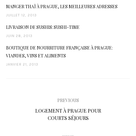
MANGER THAÏ À PRAGUE, LES MEILLEURES ADRESSES
JUILLET 12, 2013
LIVRAISON DE SUSHIS: SUSHI-TIME
JUIN 28, 2013
BOUTIQUE DE NOURRITURE FRANÇAISE À PRAGUE:
VIANDES, VINS ET ALIMENTS
JANVIER 21, 2013
PREVIOUS
N
P
LOGEMENT À PRAGUE POUR
R
COURTS SÉJOURS
a
E
V