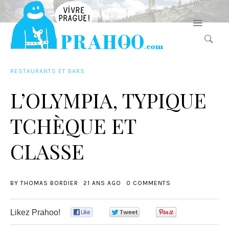
RESTAURANTS ET BARS
L’OLYMPIA, TYPIQUE
TCHÈQUE ET
CLASSE
BY
THOMAS BORDIER
21 ANS AGO
0 COMMENTS
Likez Prahoo!
0
0
0