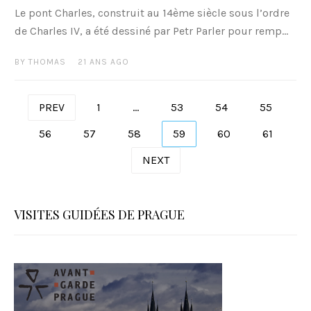
Le pont Charles, construit au 14ème siècle sous l’ordre
de Charles IV, a été dessiné par Petr Parler pour remp...
BY
THOMAS
21 ANS AGO
PREV
1
…
53
54
55
P
56
57
58
59
60
61
a
NEXT
g
i
VISITES GUIDÉES DE PRAGUE
n
a
t