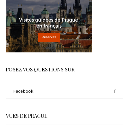
i
o
n
d
e
s
POSEZ VOS QUESTIONS SUR
p
u
Facebook
b
l
VUES DE PRAGUE
i