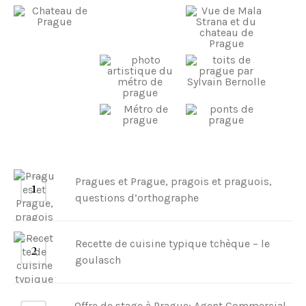
c
a
t
i
o
n
s
Pragues et Prague, pragois et praguois,
questions d’orthographe
Recette de cuisine typique tchèque – le
goulasch
Offre de stage à Prague: Agent Commercial