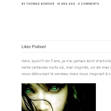
BY
THOMAS BORDIER
14 ANS AGO
0 COMMENTS
Likez Prahoo!
0
0
0
Hein, quoi!?! en 7 ans, je n’ai jamais écrit d’articl
verte certaines nuits où, mal inspirés, un de me
nous détruisait le cerveau mais nous inspirait à c