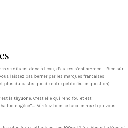
hes
es se diluent donc à l’eau, d’autres s’enflamment. Bien sûr,
 vous laissez pas berner par les marques francaises
t plus du pastis que de notre petite fée en question).
c’est la
thyuone
. C’est elle qui rend fou et est
 hallucinogène”… Vérifiez bien ce taux en mg/l qui vous
 les plus fortes atteignent les 100mg/l (ex. Absinthe King of