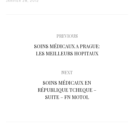
JANVIER 28, 2012
PREVIOUS
N
P
SOINS MÉDICAUX A PRAGUE:
R
LES MEILLEURS HOPITAUX
a
E
v
V
NEXT
I
i
O
N
SOINS MÉDICAUX EN
U
E
RÉPUBLIQUE TCHEQUE –
g
S
X
SUITE – FN MOTOL
a
P
T
O
P
t
S
O
T
S
i
:
T