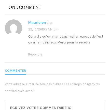
o
:
ONE COMMENT
n
Mauricien
dit :
d
22/10/2010 à 1:14 pm
e
Qui a dis qu’on mangeais mal en europe de l’est
ça à l’air délicieux. Merci pour la recette
l
’
Répondre
a
COMMENTER
r
t
Votre adresse e-mail ne sera pas publiée.
Les champs obligatoires
sont indiqués avec
*
i
c