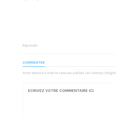
o
n
d
e
l
Répondre
’
a
COMMENTER
r
Votre adresse e-mail ne sera pas publiée.
Les champs obligato
t
i
c