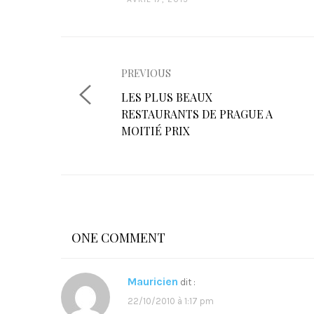
PREVIOUS
N
P
LES PLUS BEAUX
R
RESTAURANTS DE PRAGUE A
a
E
MOITIÉ PRIX
v
V
I
i
O
U
g
S
a
P
ONE COMMENT
O
t
S
T
Mauricien
dit :
i
:
22/10/2010 à 1:17 pm