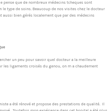
s je pense que de nombreux médecins tcheques sont
on le type de soins. Beaucoup de nos visites chez le docteur
nt aussi bien gérés localement que par des médecins
gue
chercher un peu pour savoir quel docteur a la meilleure
sur les ligaments croisés du genou, on m a chaudement
te a été rénové et propose des prestations de qualité. Il
envoyé. Toutefois mon expérience dans cet hopital a été plus