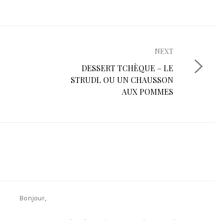
NEXT
N
DESSERT TCHÈQUE – LE
E
STRUDL OU UN CHAUSSON
X
AUX POMMES
T
P
O
S
T
:
Bonjour,