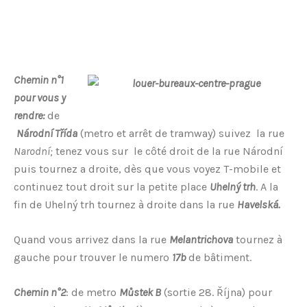
Chemin n°1
pour vous y
rendre:
de
Národní Třída
(metro et
arrê
t de tramway) suivez la rue
Narodní;
tenez vous sur le côté droit de la rue Národní
puis tournez a droite, dès que vous voyez T-mobile et
continuez tout droit sur la petite place
Uhelný trh
. A la
fin de Uhelný trh tournez à droite dans la rue
Havelská.
Quand vous arrivez dans la rue
Melantrichova
tournez à
gauche pour trouver le numero
17b
de
bâtimen
t.
Chemin n°2
: de metro
Můstek B
(sortie 28. Října) pour