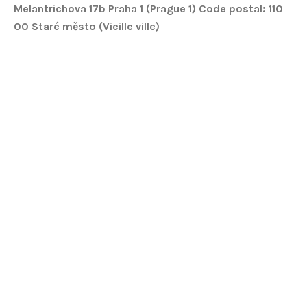
Melantrichova 17b
Praha 1 (Prague 1) C
ode postal: 110
00
Staré město (
Vieille ville
)