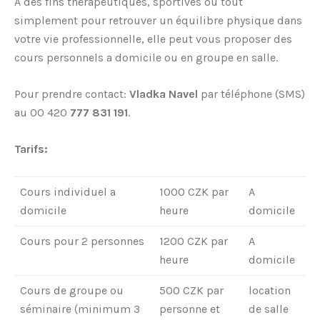
A des fins thérapeutiques, sportives ou tout
simplement pour retrouver un équilibre physique dans
votre vie professionnelle, elle peut vous proposer des
cours personnels a domicile ou en groupe en salle.
Pour prendre contact:
Vladka Navel
par téléphone (SMS)
au 00 420
777 831 191
.
Tarifs:
Cours individuel a
1000 CZK par
A
domicile
heure
domicile
Cours pour 2 personnes
1200 CZK par
A
heure
domicile
Cours de groupe ou
500 CZK par
location
séminaire (minimum 3
personne et
de salle