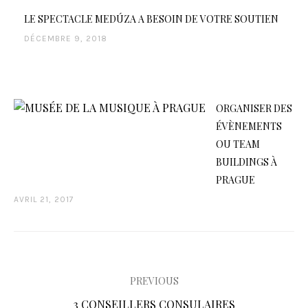
LE SPECTACLE MEDÚZA A BESOIN DE VOTRE SOUTIEN
DÉCEMBRE 9, 2018
ORGANISER DES
ÉVÈNEMENTS
OU TEAM
BUILDINGS À
PRAGUE
AVRIL 21, 2017
PREVIOUS
N
P
3 CONSEILLERS CONSULAIRES