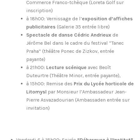
Commerce Franco-tchèque (Loreta Golf sur
inscription)
à 18h00: Vernissage de l’
exposition d’affiches
publicitaires
(Galerie 35 entrée libre)
Spectacle de danse Cédric Andrieux
de
Jérôme Bel dans le cadre du festival “Tanec
Praha” (théâtre Ponec de Zizkov, entrée
payante)
à 21h00:
Lecture scénique
avec Beoît
Duteurtre (Théâtre Minor, entrée payante),
à 15h00: Remise des
Prix du Lycée horticole de
Litomysl
par Monsieur l’Ambassadeur Jean-
Pierre Asvazadourian (Ambassaden entrée sur
invitation)
Vendredi 6 à 18h00: Soirée
“Débarquez à l’Institut”