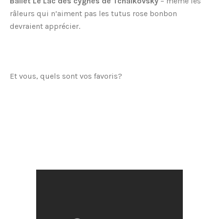
Ballet Le Lac des cygnes de Tchaikovsky
– même les
râleurs qui n’aiment pas les tutus rose bonbon
devraient apprécier.
Et vous, quels sont vos favoris?